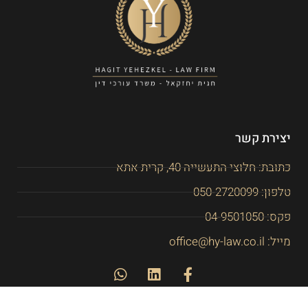
יצירת קשר
כתובת: חלוצי התעשייה 40, קרית אתא
טלפון: 050-2720099
פקס: 04-9501050
מייל: office@hy-law.co.il