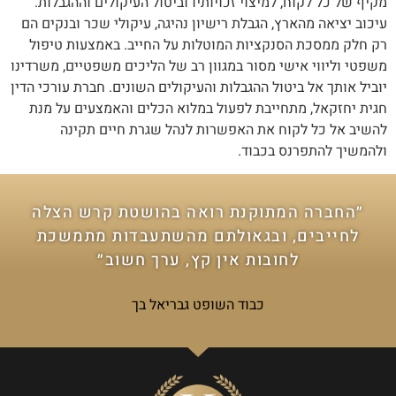
מקיף של כל לקוח, למיצוי זכויותיו וביטול העיקולים וההגבלות.
עיכוב יציאה מהארץ, הגבלת רישיון נהיגה, עיקולי שכר ובנקים הם
רק חלק ממסכת הסנקציות המוטלות על החייב. באמצעות טיפול
משפטי וליווי אישי מסור במגוון רב של הליכים משפטיים, משרדינו
יוביל אותך אל ביטול ההגבלות והעיקולים השונים. חברת עורכי הדין
חגית יחזקאל, מתחייבת לפעול במלוא הכלים והאמצעים על מנת
להשיב אל כל לקוח את האפשרות לנהל שגרת חיים תקינה
ולהמשיך להתפרנס בכבוד.
״החברה המתוקנת רואה בהושטת קרש הצלה
לחייבים, ובגאולתם מהשתעבדות מתמשכת
לחובות אין קץ, ערך חשוב״
כבוד השופט גבריאל בך