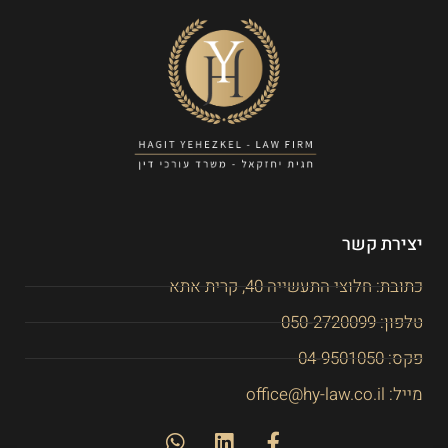
יצירת קשר
כתובת: חלוצי התעשייה 40, קרית אתא
טלפון: 050-2720099
פקס: 04-9501050
מייל: office@hy-law.co.il