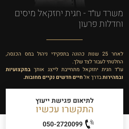
משרד עו״ד - חגית יחזקאל מיסים
וחדלות פרעון
לאחר 25 שנות כהונה בתפקידי ניהול במס הכנסה,
החלטתי לעבור לצד שלך.
עו״ד חגית יחזקאל מתחייבת לייצג אותך
במקצועיות
ובמהירות
בדרך אל
חיים חדשים נקיים מחובות.
לתיאום פגישת ייעוץ
התקשרו עכשיו
050-2720099