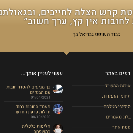
ת קרש הצלה לחייבים, ובגאולת
חובות אין קץ, ערך חשוב״
כבוד השופט גבריאל בך
דפים באתר
עשוי לעניין אותך...
אודות המשרד
כך מגיעים להסדר חובות
עם הבנקים
תחומי התמחות
01/04/2021
סיפורי הצלחה
מעמד החובות בחוק
חדלות פרעון החדש
בלוג מאמרים
08/10/2020
אלימות כלכלית
מפת אתר
במשפחה