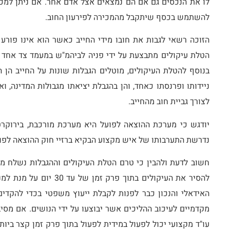
לו את הנכסים גם אם הם נמצאים אצל אדם אחר. אם ניתן למכ
להשתמש בכסף שיתקבל מהמכירה לפירעון החוב.
הזוכה רשאי לגבות את חובו מידי החייב כאשר הוא אינו פורע 
הטלת עיקולים מתבצעת על ידי פניה לביהמ"ש במעמד צד אחד א
בנוסף להטלת העיקולים, מוטלים הגבלות שונות על החייב הן ה
ניידותו ופרנסתו כאחד, והן בהגבלת יציאתו מגבולות המדינה, 
לצורך גביית חוב מהחייב.
יודגש כי מערכת ההוצאה לפועל היא מערכת מורכבת, בירוקרט
נדרשת התערבותו של איש מקצוע הבקיא ברזיי חוק ההוצאה לפו
חשוב לדעת ולהבין כי טרם הטלת העיקולים וההגבלות נשלח מ
להסיר את העיקולים בתוך פרק
האידאלי והנכון כבר לפנות לקבלת ייעוץ משפטי בכדי להקדים
מקדמיים לעיכוב ההליכים אשר יבוצעו על ידי הנושים. אם מסי
עו"ד מקצועי יכול לפעול במידית לפעול בתוך פרק זמן קצר ביו