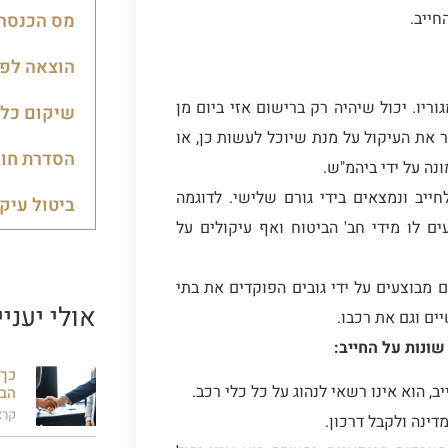
חייב.
מס הכנסה 
הוצאה לפו
וריו. יכול שיהיה רק ברישום אזי ביום מן
שיקום כלכ
 את העיקול על מנת שיוכל לעשות כן, או
הסדרת חוב
נה על ידי ביהמ"ש.
ייב ונמצאים בידי גורם שלישי. לדוגמה
ביטול עיק
ם לו מידי חב' הביטוח ואף עיקולים על
ם מבוצעים על ידי גובים הפוקדים את בתי
אולי יעניי
ים וגם את רכבו.
ונות על החייב:
כך 
, הוא אינו רשאי לנהוג על כל כלי רכב.
הבנ
קרא
דינה ולקבל דרכון.