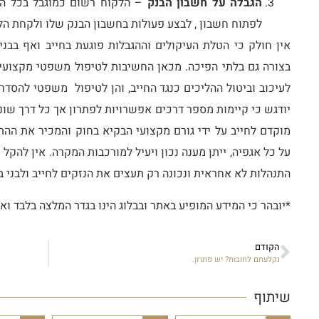
הגבלה על חשבון הבנק
– הלקוח רשום כמוגבל בכל המ
לפתוח חשבון , לבצע פעולות בחשבון הבנק שלו ולקחת הלו
אין חולק כי הטלת העיקולים וההגבלות פוגעת בחייב ואף בב
בצורה גם בלתי הפיכה. מכאן החשיבות לטיפול משפטי מקצועי א
לעיכוב וביטול ההליכים כנגד החייב, והן לטיפול משפטי להסדר
יודגש כי קיימות מספר דרכים אפשרויות לפתרון אך כל דרך שונ
מוקדם לחייב על ידי גורם מקצועי הבקיא בחוק והמכיר את ההת
על כל אגפיה, ייתן מענה נכון ויעיל למורכבות המקרה. אין להקל
התנהלות לא אחראית ונכונה רק תעצים את הנזקים לחייב ולבני בי
*יובהר כי המידע המופיע באתר ובבלוג הינו בגדר המלצה בלבד וא
הקודם
נקלעתם לחובות? יש פתרון.
שיתוף