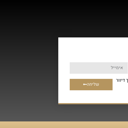
דיוור
שליחה