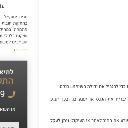
עו
חגית יחזקאל- ח
במחיקת חובות ו
מתמחה במחיקת 
שיקום כלכלי וע
השייכים למשפט
קרא עוד
לתיאו
התק
 כדי להגביל את יכולת השימוש בנכס.
99
בריח את הנכס או יפגע בו, ובכך יפגע
או השאיר
ורע את החוב לאחר צו העיקול, ניתן לעקל