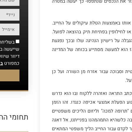
ור את הנכסים שנתפסו- כך יעשה במטרה
אותו באמצעות הטלת עיקולים על החייב.
ו לחילופין בפתיחת תיק בהוצאה לפועל.
גבלה על רישיון הנהיגה שלו ובכך נפגעת
בשליחת 
שייעשה במ
ואז הוא למעשה מסתייע בכוחה של המדינה
דיוור שיוו
כמפורט
במ
ית וסבוכה עבור אזרח מן השורה ועל כן
על.
כתב התראה ואזהרה ללקוח ובו הוא נדרש
 זמן של עד 30 יום על מנת למנוע הפעלת אמצעי אכיפה כנגדו. זהו הזמן
 "תרופה למכה" וליזום הליכים משפטיים
תחומי הה
בה כלשהיא התמהמהנו בפנייתנו, אל דאגה
תר לקדם עבור החייב הליך משפטי המתאים