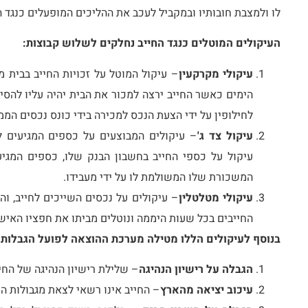
לו ולמצבת חובותיו ובמקביל לעכב את ההליכים המופעלים כנגד ה
העיקולים המוטלים כנגד החייב נחלקים לשלוש קבוצות:
עיקולי מקרקעין
– עיקול המוטל על זכויות החייב בבית מג
הימים כאשר החייב ירצה למכור את הבית יהיה עליו להסיר
לחילופין על ידי הצעת הנכס למכירה בידי כונס נכסים הממו
עיקול צד ג'
– עיקולים המבוצעים על כספים המגיעים לח
עיקול על כספי החייב בחשבון הבנק שלו, כספים המגיעי
המשכורת שלו המשולמת לו על ידי מעבידו.
עיקולי מטלטלין
– עיקולים על נכסים השייכים לחייב, וה
החייבים בכל שעות היממה ונוטלים מביתו את חפציו האישי
בנוסף לעיקולים הללו מטילה מערכת ההוצאה לפועל הגבלות ש
הגבלה על רישיון הנהיגה
– שלילת רישיון הנהיגה של החייב
עיכוב יציאה מהארץ
– החייב אינו רשאי לצאת מגבולות המ