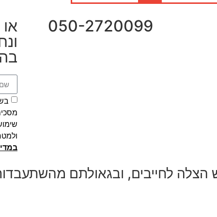
050-2720099
או 
ונח
בה
בשל
מסכים
שימוש 
ולמטר
במדינ
הצלה לחייבים, ובגאולתם מהשתעבדו