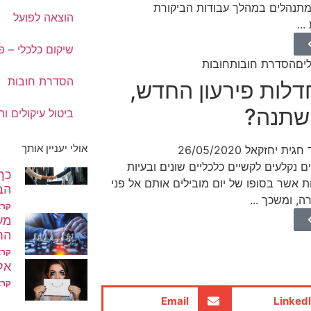
מתנהלים במהלך עבודות הביקורת
הוצאה לפועל
..
שיקום כלכלי – פ
לים
הסדרת חובות
חובות
הסדרת חובות
דלות פירעון החדש,
שתנה?
ביטול עיקולים ו
אולי יעניין אותך
 חגית יחזקאל
26/05/2020
 נקלעים לקשיים כלכליים שונים ובעיות
כך
ת אשר בסופו של יום מובילים אותם אל פני
הב
, ומשכך ...
קרא
מע
הח
קרא
אל
קרא
Email
Linked