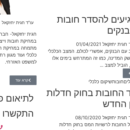
יעים להסדר חובות
עו"ד חגית יחזקאל
נקים
חגית יחזקאל- חברת
במחיקת חובות וייצו
 חגית יחזקאל
01/04/2021
מתמחה במחיקת חובו
 עם הבנקים, אפשרי לכולם. המצב הכלכלי
כלכלי ועוד מגוון ר
 המדינה, כמו זה המתרחש בימים אלו
למשפט האזרחי.
 הוביל למצב ...
קרא עוד
לים
חובות
שיקום כלכלי
החובות בחוק חדלות
לתיאום פג
 החדש
התקשרו ע
 חגית יחזקאל
08/10/2020
החובות לרשויות המס בחוק חדלות