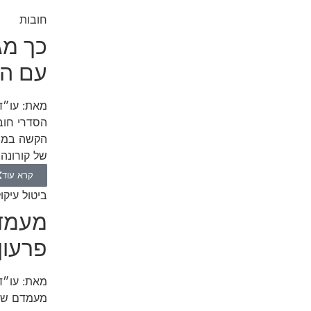
חובות
כך מג
עם הב
מאת:
עו״ד
הסדרי חוב
הקשה במשק
של קורונה,
קרא עוד
ביטול עיקו
מעמד 
פרעון
מאת:
עו״ד
מעמדם של 