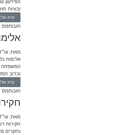
הפירעון עס
ובעיות תזר
קרא עוד
חובות
מס ה
אלימו
מאת:
עו״ד
אלימות כל
המשפחה הי
וברוב המקר
קרא עוד
חובות
מס ה
חקירו
מאת:
עו״ד
חקירות רש
נחקרים מד