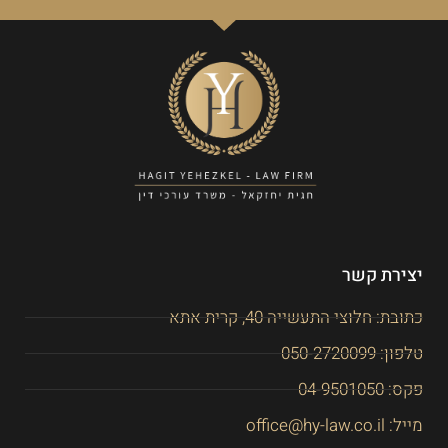
יצירת קשר
כתובת: חלוצי התעשייה 40, קרית אתא
טלפון: 050-2720099
פקס: 04-9501050
מייל: office@hy-law.co.il