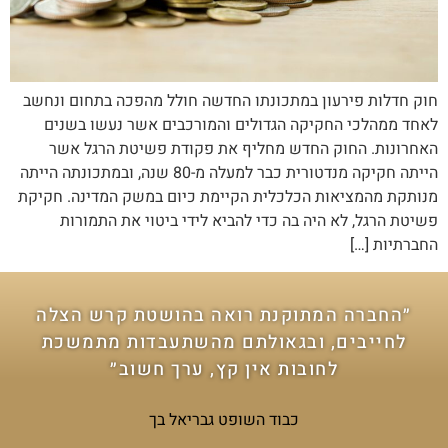
חוק חדלות פירעון במתכונתו החדשה חולל מהפכה בתחום ונחשב
לאחד ממהלכי החקיקה הגדולים והמורכבים אשר נעשו בשנים
האחרונות. החוק החדש מחליף את פקודת פשיטת הרגל אשר
הייתה חקיקה מנדטורית כבר למעלה מ-80 שנה, ובמתכונתה הייתה
מנותקת מהמציאות הכלכלית הקיימת כיום במשק המדינה. חקיקת
פשיטת הרגל, לא היה בה כדי להביא לידי ביטוי את התמורות
החברתיות […]
״החברה המתוקנת רואה בהושטת קרש הצלה
לחייבים, ובגאולתם מהשתעבדות מתמשכת
לחובות אין קץ, ערך חשוב״
כבוד השופט גבריאל בך