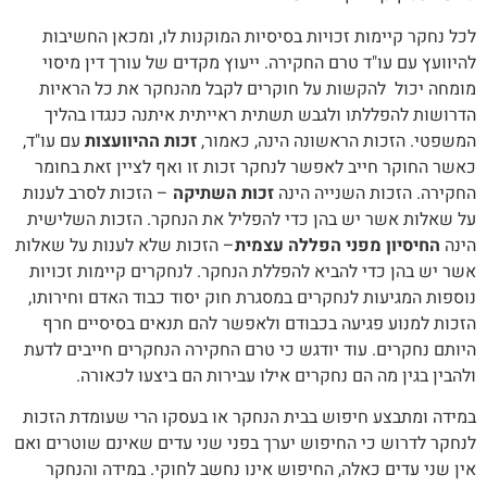
לכל נחקר קיימות זכויות בסיסיות המוקנות לו, ומכאן החשיבות
להיוועץ עם עו"ד טרם החקירה. ייעוץ מקדים של עורך דין מיסוי
מומחה יכול להקשות על חוקרים לקבל מהנחקר את כל הראיות
הדרושות להפללתו ולגבש תשתית ראייתית איתנה כנגדו בהליך
המשפטי. הזכות הראשונה הינה, כאמור,
זכות ההיוועצות
עם עו"ד,
כאשר החוקר חייב לאפשר לנחקר זכות זו ואף לציין זאת בחומר
החקירה. הזכות השנייה הינה
זכות השתיקה
– הזכות לסרב לענות
על שאלות אשר יש בהן כדי להפליל את הנחקר. הזכות השלישית
הינה
החיסיון מפני הפללה עצמית
– הזכות שלא לענות על שאלות
אשר יש בהן כדי להביא להפללת הנחקר. לנחקרים קיימות זכויות
נוספות המגיעות לנחקרים במסגרת חוק יסוד כבוד האדם וחירותו,
הזכות למנוע פגיעה בכבודם ולאפשר להם תנאים בסיסיים חרף
היותם נחקרים. עוד יודגש כי טרם החקירה הנחקרים חייבים לדעת
ולהבין בגין מה הם נחקרים אילו עבירות הם ביצעו לכאורה.
במידה ומתבצע חיפוש בבית הנחקר או בעסקו הרי שעומדת הזכות
לנחקר לדרוש כי החיפוש יערך בפני שני עדים שאינם שוטרים ואם
אין שני עדים כאלה, החיפוש אינו נחשב לחוקי. במידה והנחקר