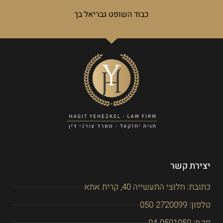
כבוד השופט גבריאל בך
יצירת קשר
כתובת: חלוצי התעשייה 40, קרית אתא
טלפון: 050-2720099
פקס: 04-9501050