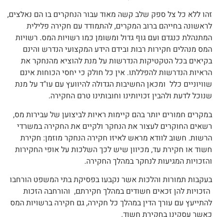
זהו ללא כל צל ספק שלב קשה מאוד עבור הנחקרים בו הם נאלצים,
לראשונה בחייהם ברוב המקרים, להתמודד עם חקירה פלילית
המתנהלת כנגדם ועם גוף גדול ומשומן כמו רשויות המס. רשויות
המס מנהלים חקירות רבות ובידם הידע המקצועי הנדרש והינם
בקיאים בכל הטקטיקות הנדרשות על מנת להוציא מהנחקר את
הראיות הנדרשות להפללתו. אין כל חולק כי יחסי הכוחות אינם
שוויוניים כלל ומכאן החשיבות הגדולה להיוועץ עם עו"ד על מנת
שנוכל לדעת ולהבין זכויותינו וחובותינו טרם החקירה.
במקרים חמורים יותר בהם קיימות ראיות לביצוען של עבירות מס,
רשאים החוקרים לעצור את הנחקר ולקיים את החקירה במשרדי
הרשות. חשוב לוודא מראש לאיזו חקירה הנחקר מוזמן: חקירת
חשוד או חקירת עד, מכיוון שיש לכך השלכות על אופי החקירות
והזכויות המגיעות לנחקר במהלך החקירה.
בעקבות תמורות והלכות אשר נקבעו בפסיקת בתי המשפט הורחבו
הזכויות להן זכאים חשודים במהלך חקירתם, והורחבה הזכות
להתייעץ עם עורך הדין במהלך כל חקירה, גם חקירה ברשויות המס
כאשר עסקינן בחקירת חשוד.