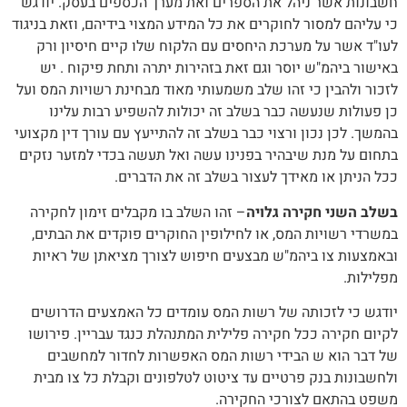
חשבונות אשר ניהל את הספרים ואת מערך הכספים בעסק. יודגש
כי עליהם למסור לחוקרים את כל המידע המצוי בידיהם, וזאת בניגוד
לעו"ד אשר על מערכת היחסים עם הלקוח שלו קיים חיסיון ורק
באישור ביהמ"ש יוסר וגם זאת בזהירות יתרה ותחת פיקוח . יש
לזכור ולהבין כי זהו שלב משמעותי מאוד מבחינת רשויות המס ועל
כן פעולות שנעשה כבר בשלב זה יכולות להשפיע רבות עלינו
בהמשך. לכן נכון ורצוי כבר בשלב זה להתייעץ עם עורך דין מקצועי
בתחום על מנת שיבהיר בפנינו עשה ואל תעשה בכדי למזער נזקים
ככל הניתן או מאידך לעצור בשלב זה את הדברים.
בשלב השני חקירה גלויה
– זהו השלב בו מקבלים זימון לחקירה
במשרדי רשויות המס, או לחילופין החוקרים פוקדים את הבתים,
ובאמצעות צו ביהמ"ש מבצעים חיפוש לצורך מציאתן של ראיות
מפלילות.
יודגש כי לזכותה של רשות המס עומדים כל האמצעים הדרושים
לקיום חקירה ככל חקירה פלילית המתנהלת כנגד עבריין. פירושו
של דבר הוא ש הבידי רשות המס האפשרות לחדור למחשבים
ולחשבונות בנק פרטיים עד ציטוט לטלפונים וקבלת כל צו מבית
משפט בהתאם לצורכי החקירה.