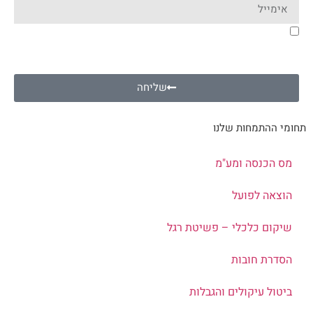
בשליחת הטופס אני מסכים/ה שייעשה במידע שלי שימוש
לצורך דיוור שיווקי ולמטרות נוספות כמפורט
במדיניות
הפרטיות
שליחה
תחומי ההתמחות שלנו
מס הכנסה ומע"מ
הוצאה לפועל
שיקום כלכלי – פשיטת רגל
הסדרת חובות
ביטול עיקולים והגבלות