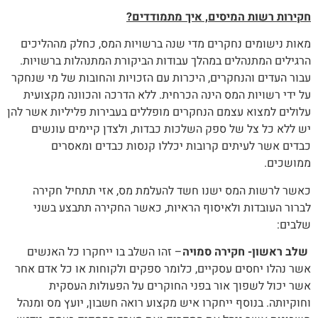
חקירות רשות המיסים, איך מתמודדים?
מאות נישומים נחקרים מדי שנה ברשויות המס, כחלק מההליכים
הרגילים המתנהלים במהלך עבודות הביקורת המתנהלות ברשויות.
עבור העדים והנחקרים, היכרות עם הזכויות והחובות של מי שנחקר
על ידי רשויות המס הינה הכרחית. ללא הדרכה והכוונה מקצועית
עלולים למצוא עצמם הנחקרים מופללים בעבירות פליליות אשר להן
יש ללא כל צל של ספק השלכות כבדות, ולצדן קיימים עונשים
כבדים אשר לעיתים קרובות יכללו קנסות כבדים ומאסרים
ממושכים.
כאשר לרשות המס ישנו חשד להעלמת מס, אזי תתחיל חקירה
לברור העובדות ולאיסוף הראיות, כאשר החקירה תתבצע בשני
שלבים:
שלב ראשון- חקירה סמויה
– זהו השלב בו ייחקרו כל האנשים
אשר נהלו יחסים עסקיים, כלומר ספקים ולקוחות או כל אדם אחר
אשר יכול לשפוך אור בפני החוקרים על הפעולות העסקית
וחוקיותה. בנוסף ייחקרו איש מקצוע רואה חשבון, יועץ מס ומנהל