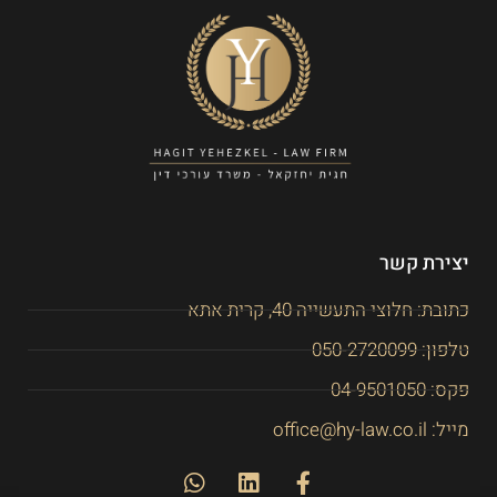
יצירת קשר
כתובת: חלוצי התעשייה 40, קרית אתא
טלפון: 050-2720099
פקס: 04-9501050
מייל: office@hy-law.co.il