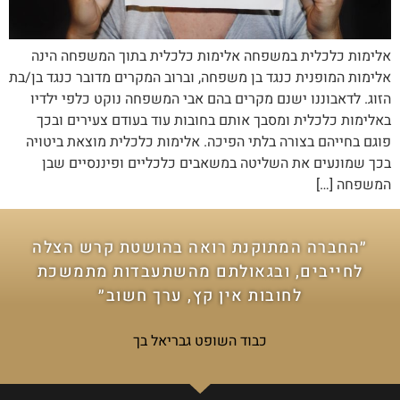
אלימות כלכלית במשפחה אלימות כלכלית בתוך המשפחה הינה
אלימות המופנית כנגד בן משפחה, וברוב המקרים מדובר כנגד בן/בת
הזוג. לדאבוננו ישנם מקרים בהם אבי המשפחה נוקט כלפי ילדיו
באלימות כלכלית ומסבך אותם בחובות עוד בעודם צעירים ובכך
פוגם בחייהם בצורה בלתי הפיכה. אלימות כלכלית מוצאת ביטויה
בכך שמונעים את השליטה במשאבים כלכליים ופיננסיים שבן
המשפחה […]
״החברה המתוקנת רואה בהושטת קרש הצלה
לחייבים, ובגאולתם מהשתעבדות מתמשכת
לחובות אין קץ, ערך חשוב״
כבוד השופט גבריאל בך