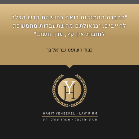
״החברה המתוקנת רואה בהושטת קרש הצלה
לחייבים, ובגאולתם מהשתעבדות מתמשכת
לחובות אין קץ, ערך חשוב״
כבוד השופט גבריאל בך