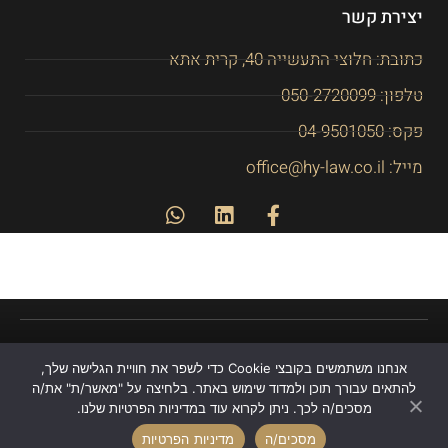
יצירת קשר
כתובת: חלוצי התעשייה 40, קרית אתא
טלפון: 050-2720099
פקס: 04-9501050
מייל: office@hy-law.co.il
אנחנו משתמשים בקובצי Cookie כדי לשפר את חוויית הגלישה שלך,
כל הזכויות שמורות לחגית יחזקאל 2026©
להתאים עבורך תוכן ולמדוד שימוש באתר. בלחיצה על "מאשר/ת" את/ה
Site by: Visuali
מסכים/ה לכך. ניתן לקרוא עוד במדיניות הפרטיות שלנו.
מסכים/ה
מדיניות הפרטיות