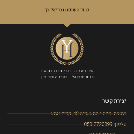
כבוד השופט גבריאל בך
יצירת קשר
כתובת: חלוצי התעשייה 40, קרית אתא
טלפון: 050-2720099