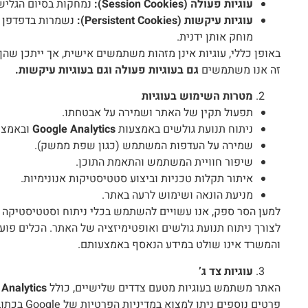
עוגיות פעולה
(Session Cookies):
נמחקות בסיום הגלישה
עוגיות עיקשות
(Persistent Cookies):
נשמרות בדפדפן ע
מוחק אותן ידנית.
באופן כללי, עוגיות אינן מזהות משתמשים אישית, אך ייתכן שה
זה אנו משתמשים
גם בעוגיות פעולה וגם בעוגיות עיקשות
.
מטרות השימוש בעוגיות
תפעול תקין של האתר ושמירה על אבטחתו.
ניתוח תנועת גולשים באמצעות
Google Analytics
ובאמצעות Meta וכלי נ
שמירה על העדפות המשתמש (כגון שפת ממשק).
שיפור חוויית המשתמש והתאמת התוכן.
איתור תקלות טכניות וביצוע סטטיסטיקות אנונימיות.
מניעת הונאה ושימוש לרעה באתר.
לצורך ניתוח תנועת גולשים ואופטימיזציה של האתר. הכלים פוע
והמשרד אינו שולט במידע הנאסף באמצעותם.
עוגיות צד ג
’
האתר משתמש בעוגיות מטעם צדדים שלישיים, כולל
Analytics
פרטים נוספים ניתן למצוא במדיניות הפרטיות של Google בכתובת