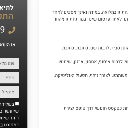
לתיאו
ת זו במלואה. במידה ואינך מסכים לאחד
התק
 לאחר פרסום שינוי במדיניות זו מהווה
99
או השאיר
ופן סביר, לרבות שם, כתובת, כתובת
 לרבות איסוף, אחסון, ארגון, שימוש,
שתמש לצורך זיהוי, תפעול ואנליטיקה.
בשליחת 
חת כטקסט חופשי דרך טופס יצירת
שייעשה במ
דיוור שיוו
כמפורט
במ