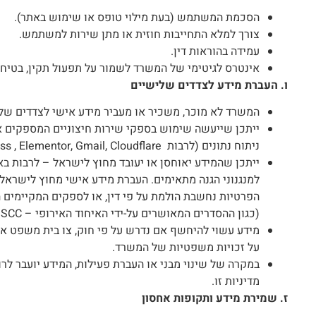
הסכמת המשתמש (בעת מילוי טופס או שימוש באתר).
צורך למלא התחייבות חוזית או מתן שירות למשתמש.
עמידה בהוראות דין.
אינטרס לגיטימי של המשרד לשמור על תפעול תקין, בטיחות
ו. העברת מידע לצדדים שלישיים
המשרד לא מוכר, משכיר או מעביר מידע אישי לצדדים שלי
ייתכן שייעשה שימוש בספקי שירות חיצוניים המספקים אחס
ניתוח נתונים (לרבות Google, WordPress, Upress , Elementor, Gmail, Cloudflare וכד׳).
ייתכן שהמידע יאוחסן או יעובד מחוץ לישראל – לרבות בא
למנגנוני הגנה מתאימים. העברת מידע אישי מחוץ לישראל
הפרטיות נחשבת הולמת על פי דין, או לספקים המקיימים
(כגון ההסדרים המאושרים על-ידי האיחוד האירופי – Standard Contractual Clauses – SCC).
מידע עשוי להיחשף אם נדרש על פי חוק, צו בית משפט א
על זכויות משפטיות של המשרד.
במקרה של שינוי מבני או העברת פעילות, המידע יועבר לר
מדיניות זו.
ז. שמירת מידע ותקופות אחסון