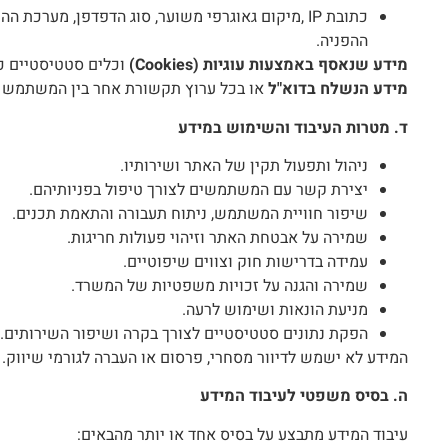
כתובת IP ,מיקום גאוגרפי משוער, סוג הדפדפן, מערכת
ההפניה.
מידע שנאסף באמצעות עוגיות
(Cookies)
וכלים סטטיסטיים כגון Google Analytics ו
מידע הנשלח בדוא"ל
או בכל ערוץ תקשורת אחר בין המשתמש 
ד. מטרות העיבוד והשימוש במידע
ניהול ותפעול תקין של האתר ושירותיו.
יצירת קשר עם המשתמשים לצורך טיפול בפניותיהם.
שיפור חוויית המשתמש, ניתוח תעבורה והתאמת תכנים.
שמירה על אבטחת האתר וזיהוי פעולות חריגות.
עמידה בדרישות חוק וצווים שיפוטיים.
שמירה והגנה על זכויות משפטיות של המשרד.
מניעת הונאות ושימוש לרעה.
הפקת נתונים סטטיסטיים לצורך בקרה ושיפור השירותים.
המידע לא ישמש לדיוור מסחרי, פרסום או העברה לגורמי שיווק.
ה. בסיס משפטי לעיבוד המידע
עיבוד המידע מתבצע על בסיס אחד או יותר מהבאים: