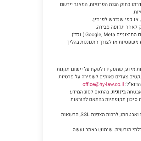
תו בחוק הגנת הפרטיות, המאגר יירשם
ות.
או כפי שנדרש לפי דין.
ק לאחר תקופה סבירה.
משפטיות או לצורך התגוננות בהליך
 מידע, שתפקידו לפקח על יישום תקנות
מידע), תשע״ז–2017, ולוודא כי ננקטים צעדים נאותים לשמירה על פרטיות
הדוא"ל:
office@hy-law.co.il
אבטחה
בינונית
, בהתאם לסוג המידע
 סיכון תקופתיות בהתאם להוראות
המשרד נוקט באמצעים סבירים לשמירה על שלמות המידע ואבטחתו, לרבות הצפנת SSL, הרשאות
 בלתי מורשית. שימוש באתר נעשה