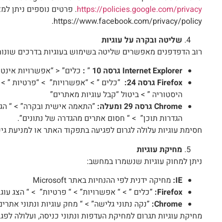
https://policies.google.com/privacy
https://www.facebook.com/privacy/policy.
שליטה ובקרה על עוגיות
רוב הדפדפנים מאפשרים שליטה בשימוש בעוגיות בדרכים שונו
Internet Explorer
גרסה 10
”
:
כלים” < “אפשרויות אינטר
Firefox
גרסה 24:
”כלים ” > “אפשרויות” > “פרטיות ” 
היסטוריה ” > ביטול “קבל עוגיות מאתרים”
Chrome
גרסה 29 ומעלה:
”התאמה אישית ובקרה” > “ הגד
הגדרות תוכן” > “ חסום אתרים מהגדרה של נתונים”.
חסימת עוגיות עלולה לגרום לפגיעה בתפקוד האתר או למניעת גי
מחיקת עוגיות
ניתן למחוק עוגיות שנשמרו במחשב:
IE
:
מחיקה ידנית לפי ההנחיות באתר Microsoft
Firefox
:
”כלים ” > “ אפשרויות” > “ פרטיות” > “ הצג עוג
Chrome
:
”נקה נתוני גלישה” > “ מחק עוגיות ונתוני אתרי
מחיקת עוגיות תגרום למחיקת העדפות ונתוני כניסה, ועלולה לפג