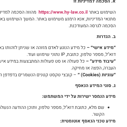
א. הסכמה למדיניות זו
השימוש באתר
https://www.hy-law.co.il
מהווה הסכמה למדיניו
מתנאי המדיניות, אנא הימנע משימוש באתר. המשך השימוש באתר
הסכמה לגרסה המעודכנת.
ב. הגדרות
״מידע אישי״ –
כל מידע הנוגע לאדם מזוהה או שניתן לזהותו בא
דוא"ל, מספר טלפון, כתובת, IP נתוני שימוש ועוד.
״עיבוד מידע״ –
כל פעולה או סט פעולות המתבצעות במידע אישי,
העברה, הפצה או מחיקה.
״עוגיות
(Cookies)
״
– קובצי טקסט קטנים הנשמרים בדפדפן המ
ג. סוגי המידע הנאסף
מידע הנמסר ישירות על ידי המשתמש
:
שם מלא, כתובת דוא"ל, מספר טלפון, ותוכן ההודעה הנשל
הקשר.
מידע טכני הנאסף אוטומטית
: