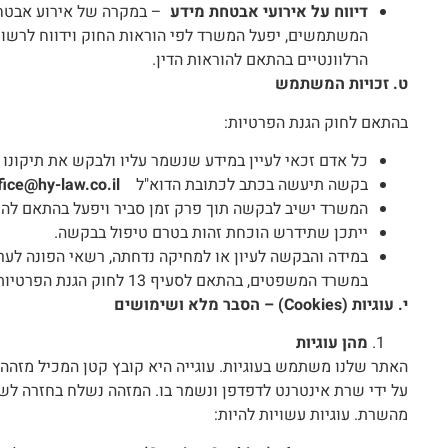
דיווח על אירועי אבטחת מידע
– במקרה של אירוע אבטחת
המשתמשים, יפעל המשרד לפי הוראות החוק וידווח לרשו
הרלוונטיים בהתאם להוראות הדין.
ט. זכויות המשתמש
בהתאם לחוק הגנת הפרטיות:
כל אדם זכאי לעיין במידע שנשמר עליו ולבקש את תיקונו 
בקשה תיעשה בכתב לכתובת הדוא"ל
fice@hy-law.co.il
המשרד ישיב לבקשה תוך פרק זמן סביר ויפעל בהתאם להו
ייתכן שתידרש הוכחת זהות בטרם טיפול בבקשה.
במידה והבקשה לעיון או למחיקה נדחתה, רשאי הפונה לער
במשרד המשפטים, בהתאם לסעיף 13 לחוק הגנת הפרטיות, התשמ״א–1981.
י. עוגיות
(Cookies) –
הסבר מלא ושימושים
מהן עוגיות
האתר שלנו משתמש בעוגיות. עוגייה היא קובץ קטן המכיל מזהה
על ידי שרת אינטרנט לדפדפן ונשמר בו. המזהה נשלח בחזרה 
מהשרת. עוגיות עשויות להיות: