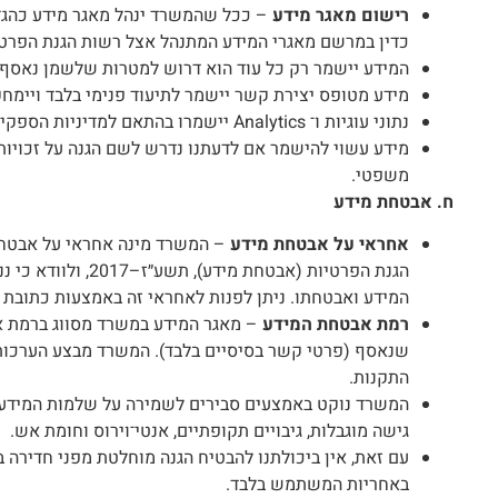
רישום מאגר מידע
– ככל שהמשרד ינהל מאגר מידע כהגדר
כדין במרשם מאגרי המידע המתנהל אצל רשות הגנת הפרטי
המידע יישמר רק כל עוד הוא דרוש למטרות שלשמן נאסף, 
מידע מטופס יצירת קשר יישמר לתיעוד פנימי בלבד ויימח
נתוני עוגיות ו־ Analytics יישמרו בהתאם למדיניות הספקים החיצוניים Google, Meta ) וכד׳)
מידע עשוי להישמר אם לדעתנו נדרש לשם הגנה על זכויות 
משפטי.
ח. אבטחת מידע
אחראי על אבטחת מידע
– המשרד מינה אחראי על אבטחת
הגנת הפרטיות (אבטחת 
המידע ואבטחתו. ניתן לפנות לאחראי זה באמצעות כתובת 
רמת אבטחת המידע
– מאגר המידע במשרד מסווג ברמת 
שנאסף (פרטי קשר בסיסיים בלבד). המשרד מבצע הערכות
התקנות.
גישה מוגבלות, גיבויים תקופתיים, אנטי־וירוס וחומת אש.
עם זאת, אין ביכולתנו להבטיח הגנה מוחלטת מפני חדירה
באחריות המשתמש בלבד.